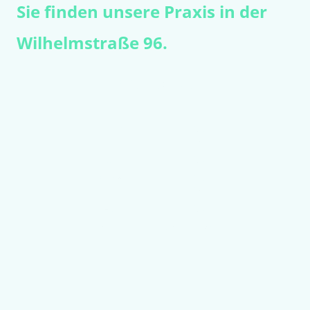
Sie finden unsere Praxis in der
Wilhelmstraße 96.
Kontakt
Mo
–
Di
08:00
–
12:00
15:00
–
17:00
Mittwoch
08:00
–
12:00
Donnerstag
08:00
–
12:00
15:00
–
17:00
Freitag
08:00
–
12:00
Sa
–
So
Geschlossen